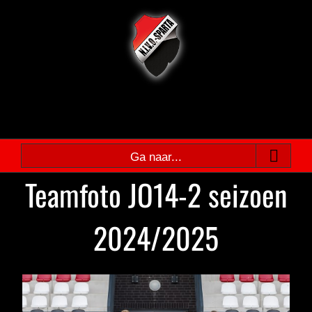
Ga
naar
inhoud
Ga naar...
Teamfoto JO14-2 seizoen
2024/2025