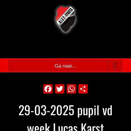
Ga
naar
inhoud
Ga naar...
Facebook
Twitter
WhatsApp
Delen
29-03-2025 pupil vd
week Lucas Karst