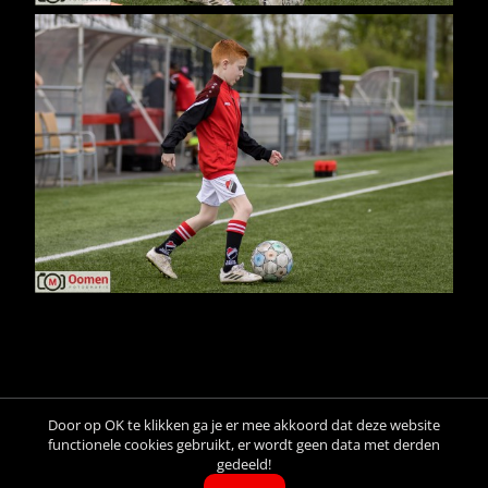
Door op OK te klikken ga je er mee akkoord dat deze website
© Copyright M. Oomen, All rights reserved: Images may not be
functionele cookies gebruikt, er wordt geen data met derden
copied, printed or distributed by any means without express written
gedeeld!
permission.