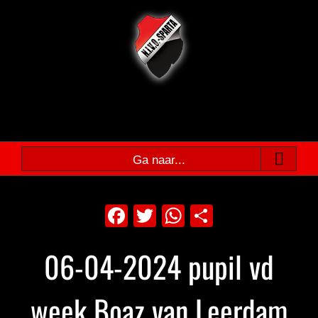
Ga
naar
inhoud
Ga naar...
Facebook
Twitter
WhatsApp
Delen
06-04-2024 pupil vd
week Boaz van Leerdam