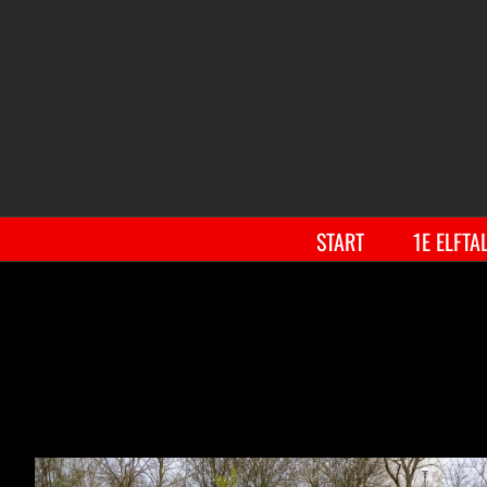
START
1E ELFTA