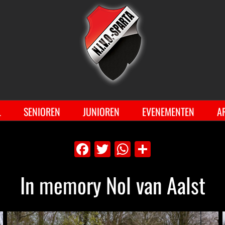
Ga
naar
inhoud
L
SENIOREN
JUNIOREN
EVENEMENTEN
A
Facebook
Twitter
WhatsApp
Delen
In memory Nol van Aalst