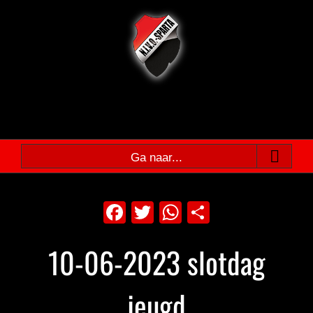
Ga
naar
inhoud
Ga naar...
Facebook
Twitter
WhatsApp
Delen
10-06-2023 slotdag
jeugd