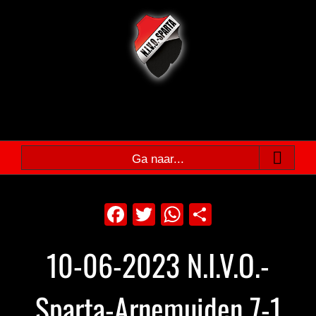
Ga
naar
inhoud
Ga naar...
Facebook
Twitter
WhatsApp
Delen
10-06-2023 N.I.V.O.-
Sparta-Arnemuiden 7-1