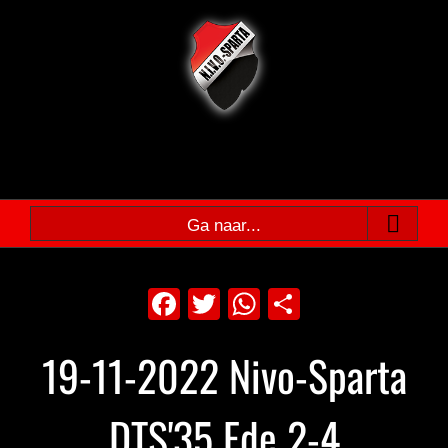
Ga
naar
inhoud
Ga naar...
Facebook
Twitter
WhatsApp
Delen
19-11-2022 Nivo-Sparta
DTS'35 Ede 2-4