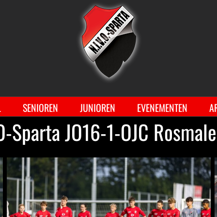
Ga
naar
inhoud
L
SENIOREN
JUNIOREN
EVENEMENTEN
A
-Sparta JO16-1-OJC Rosmale