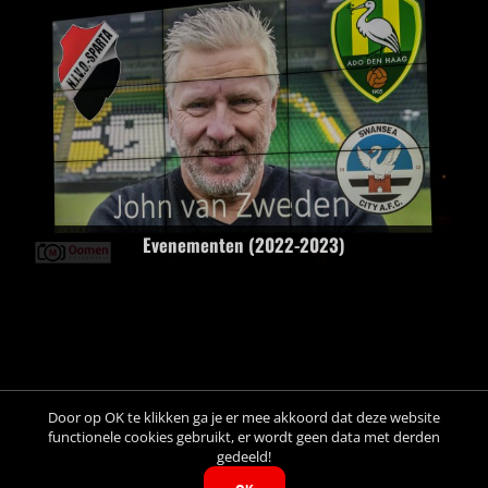
Evenementen (2022-2023)
Door op OK te klikken ga je er mee akkoord dat deze website
© Copyright M. Oomen, All rights reserved: Images may not be
functionele cookies gebruikt, er wordt geen data met derden
copied, printed or distributed by any means without express written
gedeeld!
permission.